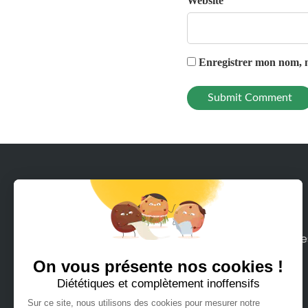
Website
Enregistrer mon nom, m
Avec Rodeeo, louez en quelques clics tous le
moyens de mobilité sur terre ou mer que
vous pouvez imaginer.