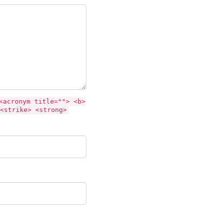
<acronym title=""> <b>
<strike> <strong>