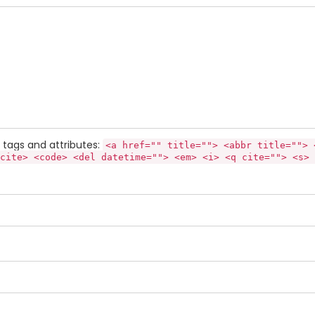
tags and attributes:
<a href="" title=""> <abbr title=""> 
cite> <code> <del datetime=""> <em> <i> <q cite=""> <s> 