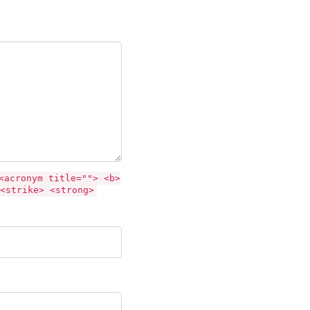
<acronym title=""> <b>
<strike> <strong>