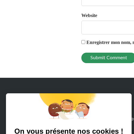
Website
Enregistrer mon nom, m
Avec Rodeeo, louez en quelques clics tous le
moyens de mobilité sur terre ou mer que
vous pouvez imaginer.