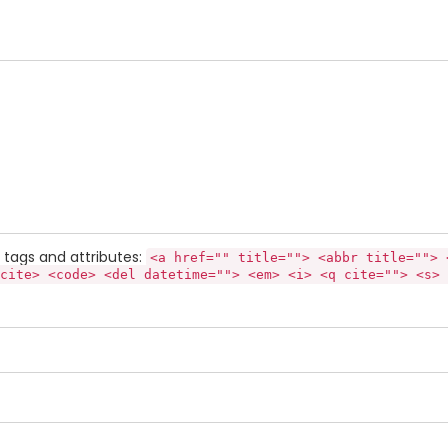
tags and attributes:
<a href="" title=""> <abbr title=""> 
cite> <code> <del datetime=""> <em> <i> <q cite=""> <s> 