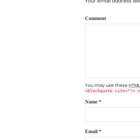
Your email address wil
Comment
You may use these
HTML
<blockquote cite=""> <
Name *
Email *