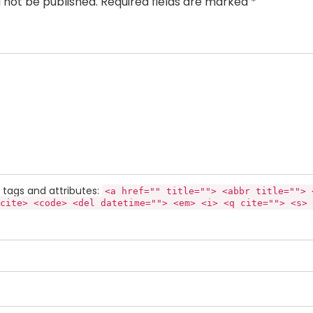
l not be published. Required fields are marked *
tags and attributes:
<a href="" title=""> <abbr title=""> 
cite> <code> <del datetime=""> <em> <i> <q cite=""> <s> 