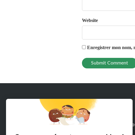
Website
Enregistrer mon nom, m
Avec Rodeeo, louez en quelques clics tous le
moyens de mobilité sur terre ou mer que