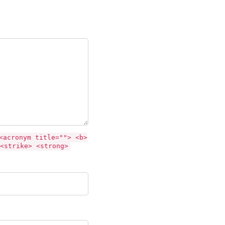
<acronym title=""> <b>
<strike> <strong>