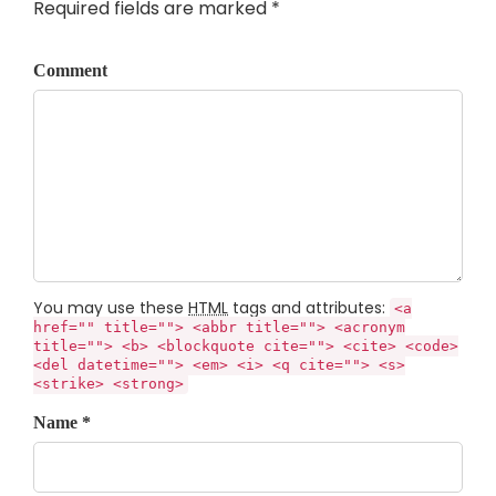
Required fields are marked *
Comment
You may use these
HTML
tags and attributes:
<a
href="" title=""> <abbr title=""> <acronym
title=""> <b> <blockquote cite=""> <cite> <code>
<del datetime=""> <em> <i> <q cite=""> <s>
<strike> <strong>
Name *