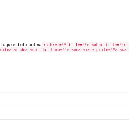
tags and attributes:
<a href="" title=""> <abbr title=""> 
cite> <code> <del datetime=""> <em> <i> <q cite=""> <s> 