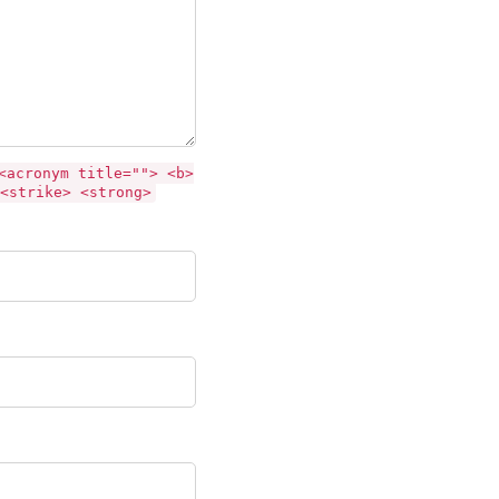
<acronym title=""> <b>
<strike> <strong>