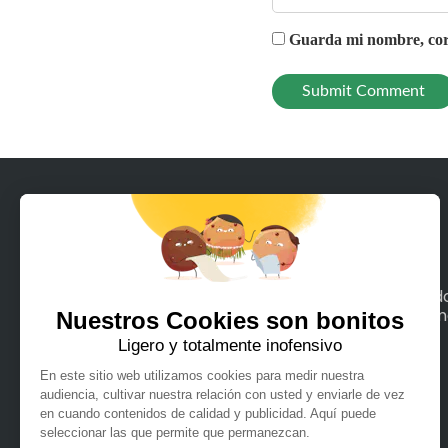
Guarda mi nombre, corr
Con Rodeeo, alquila en unos pocos clics tod
los medios de movilidad terrestre o maríti
que puedas imaginar.
Español
Français