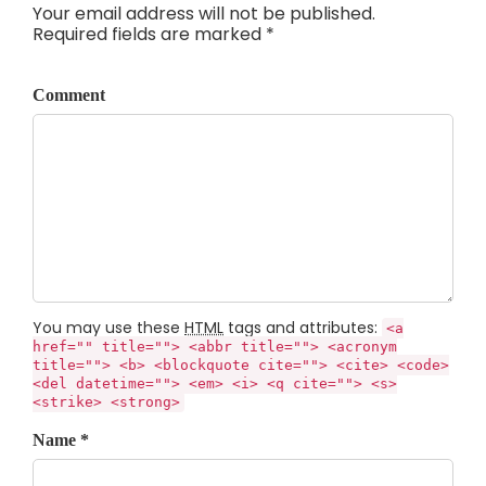
Your email address will not be published.
Required fields are marked *
Comment
You may use these
HTML
tags and attributes:
<a
href="" title=""> <abbr title=""> <acronym
title=""> <b> <blockquote cite=""> <cite> <code>
<del datetime=""> <em> <i> <q cite=""> <s>
<strike> <strong>
Name *