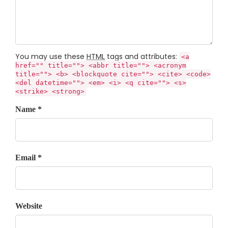
You may use these
HTML
tags and attributes:
<a
href="" title=""> <abbr title=""> <acronym
title=""> <b> <blockquote cite=""> <cite> <code>
<del datetime=""> <em> <i> <q cite=""> <s>
<strike> <strong>
Name *
Email *
Website