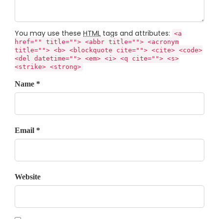
You may use these
HTML
tags and attributes:
<a
href="" title=""> <abbr title=""> <acronym
title=""> <b> <blockquote cite=""> <cite> <code>
<del datetime=""> <em> <i> <q cite=""> <s>
<strike> <strong>
Name *
Email *
Website