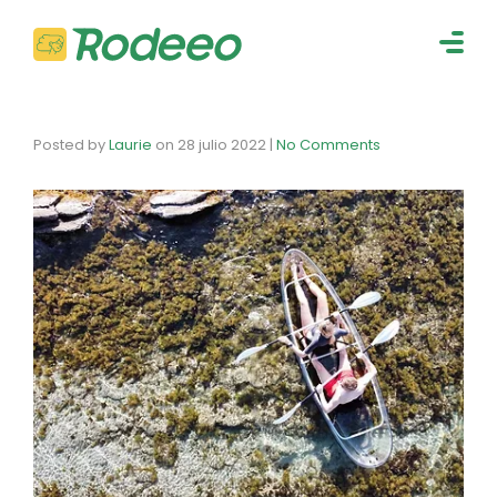
navig
Togg
navig
Posted by
Laurie
on
28 julio 2022
|
No Comments