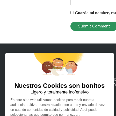
Guarda mi nombre, corr
Con Rodeeo, alquila en unos pocos clics tod
los medios de movilidad terrestre o maríti
que puedas imaginar.
Español
Français