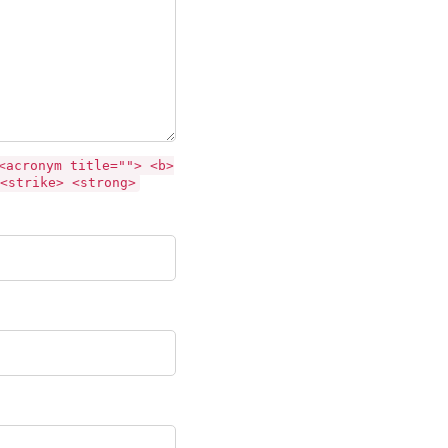
<acronym title=""> <b>
<strike> <strong>