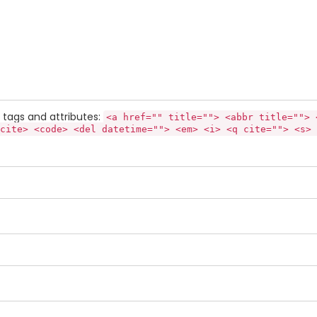
tags and attributes:
<a href="" title=""> <abbr title=""> 
cite> <code> <del datetime=""> <em> <i> <q cite=""> <s> 