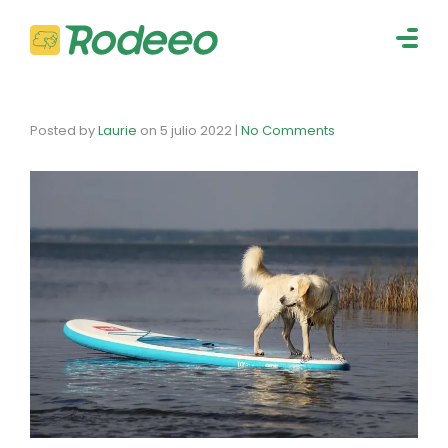
navig
Togg
navig
Posted by
Laurie
on
5 julio 2022
|
No Comments