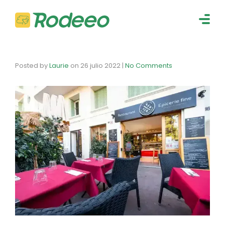
navig
Togg
navig
Posted by
Laurie
on
26 julio 2022
|
No Comments