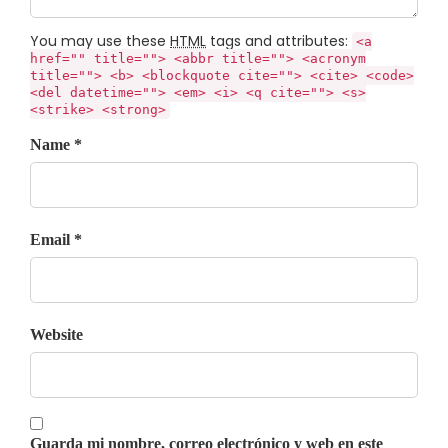
You may use these
HTML
tags and attributes:
<a
href="" title=""> <abbr title=""> <acronym
title=""> <b> <blockquote cite=""> <cite> <code>
<del datetime=""> <em> <i> <q cite=""> <s>
<strike> <strong>
Name *
Email *
Website
Guarda mi nombre, correo electrónico y web en este