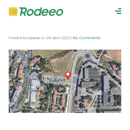
navig
Togg
navig
Posted by
Laurie
on
29 abril 2022
|
No Comments