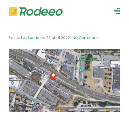
navig
Togg
navig
Posted by
Laurie
on
29 abril 2022
|
No Comments