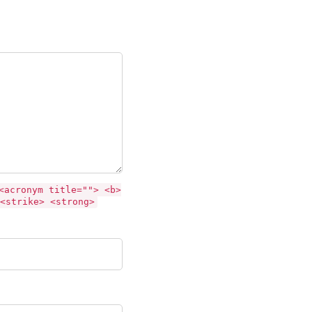
<acronym title=""> <b>
<strike> <strong>