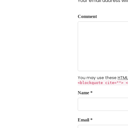
Your email address wil
Comment
You may use these
HTML
<blockquote cite=""> <
Name *
Email *