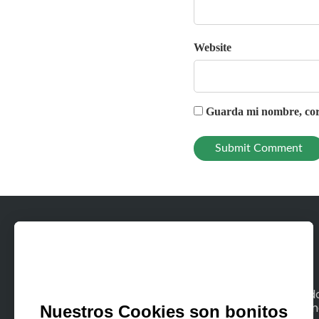
Website
Guarda mi nombre, corr
Con Rodeeo, alquila en unos pocos clics tod
los medios de movilidad terrestre o maríti