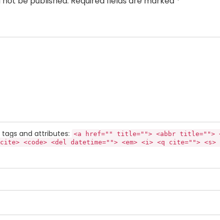
l not be published. Required fields are marked *
tags and attributes:
<a href="" title=""> <abbr title=""> 
cite> <code> <del datetime=""> <em> <i> <q cite=""> <s> 