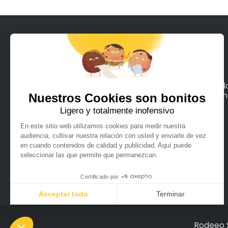
Con Rodeeo, alquila en unos pocos clics tod
los medios de movilidad terrestre o maríti
que puedas imaginar.
Español
Français
Rodeeo 