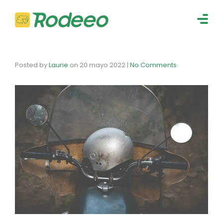
navig
Togg
navig
Posted by
Laurie
on
20 mayo 2022
|
No Comments