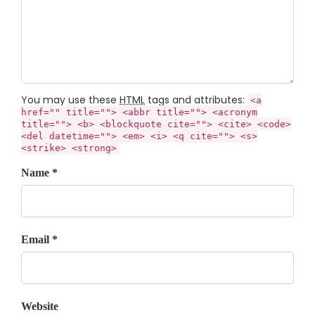
You may use these
HTML
tags and attributes:
<a
href="" title=""> <abbr title=""> <acronym
title=""> <b> <blockquote cite=""> <cite> <code>
<del datetime=""> <em> <i> <q cite=""> <s>
<strike> <strong>
Name *
Email *
Website