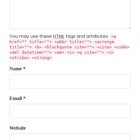
You may use these
HTML
tags and attributes:
<a
href="" title=""> <abbr title=""> <acronym
title=""> <b> <blockquote cite=""> <cite> <code>
<del datetime=""> <em> <i> <q cite=""> <s>
<strike> <strong>
Name *
Email *
Website