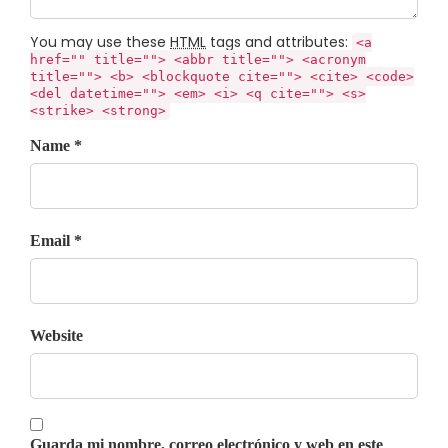
You may use these
HTML
tags and attributes:
<a
href="" title=""> <abbr title=""> <acronym
title=""> <b> <blockquote cite=""> <cite> <code>
<del datetime=""> <em> <i> <q cite=""> <s>
<strike> <strong>
Name *
Email *
Website
Guarda mi nombre, correo electrónico y web en este