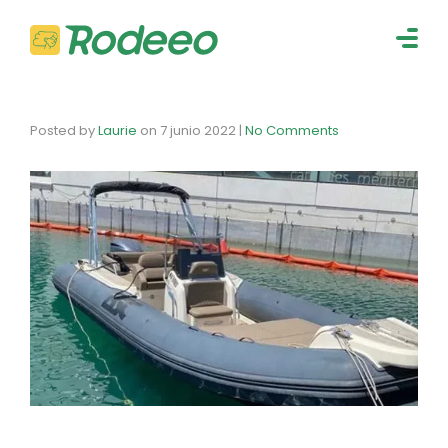
navig
Togg
navig
Posted by
Laurie
on
7 junio 2022
|
No Comments