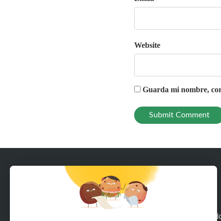
Website
Guarda mi nombre, corr
Con Rodeeo, alquila en unos pocos clics tod