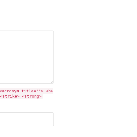
<acronym title=""> <b>
<strike> <strong>