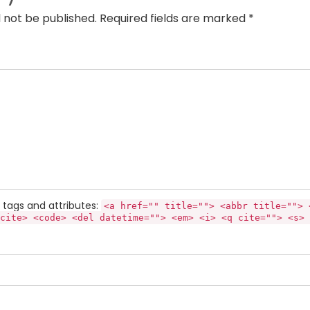
l not be published. Required fields are marked *
tags and attributes:
<a href="" title=""> <abbr title=""> 
cite> <code> <del datetime=""> <em> <i> <q cite=""> <s> 