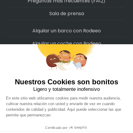
Preguntas más frecuentes (FAQ)
Sala de prensa
Alquilar un barco con Rodeeo
Alquilar un coche con Rodeeo
Alquilar una moto con Rodeeo
Alquilar una scooter con Rodeeo
Alquilar una bicicleta con Rodeeo
Alquilar una autocaravana con Rodeeo
Rodeeo SAS © 2022
-
Politica de privacidad
-
Condiciones de uso
-
Cookies