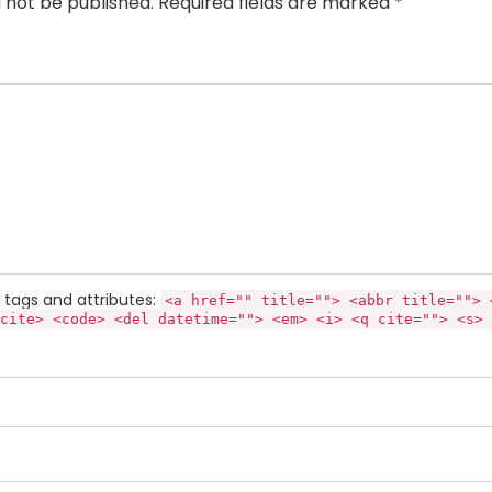
l not be published. Required fields are marked *
tags and attributes:
<a href="" title=""> <abbr title=""> 
cite> <code> <del datetime=""> <em> <i> <q cite=""> <s> 