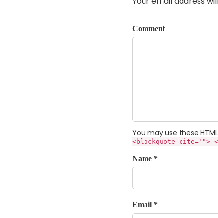
Your email address wil
Comment
You may use these
HTML
<blockquote cite=""> <
Name *
Email *