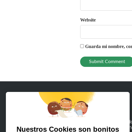
Website
Guarda mi nombre, corr
Con Rodeeo, alquila en unos pocos clics tod
los medios de movilidad terrestre o maríti