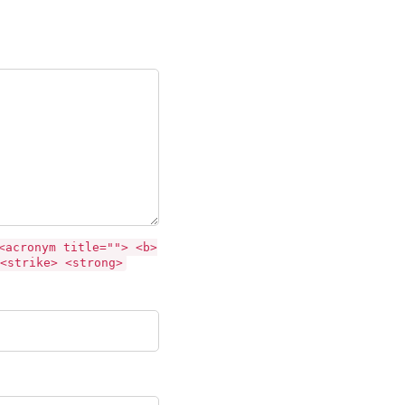
<acronym title=""> <b>
<strike> <strong>