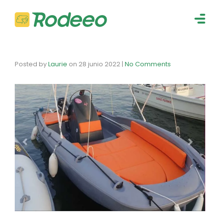
navig
Togg
navig
Posted by
Laurie
on
28 junio 2022
|
No Comments