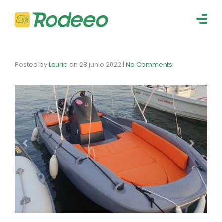
navig
Togg
navig
Posted by
Laurie
on
28 junio 2022
|
No Comments