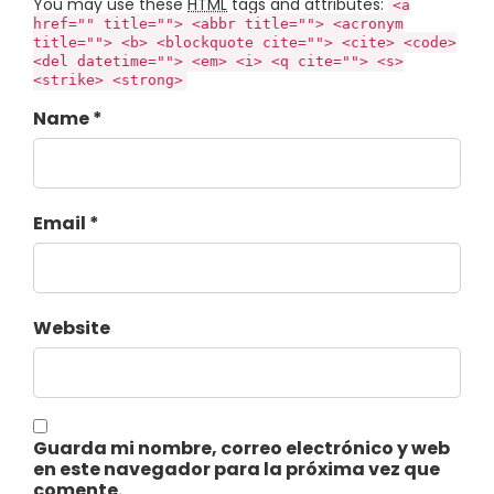
You may use these
HTML
tags and attributes:
<a
href="" title=""> <abbr title=""> <acronym
title=""> <b> <blockquote cite=""> <cite> <code>
<del datetime=""> <em> <i> <q cite=""> <s>
<strike> <strong>
Name *
Email *
Website
Guarda mi nombre, correo electrónico y web
en este navegador para la próxima vez que
comente.