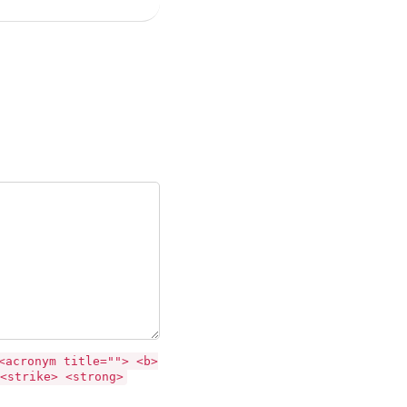
<acronym title=""> <b>
<strike> <strong>