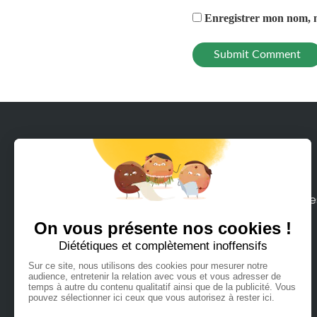
Enregistrer mon nom, m
Avec Rodeeo, louez en quelques clics tous le
moyens de mobilité sur terre ou mer que
vous pouvez imaginer.
Français
Español