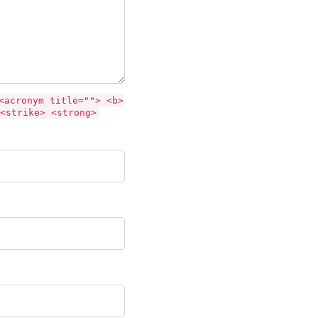
<acronym title=""> <b>
<strike> <strong>