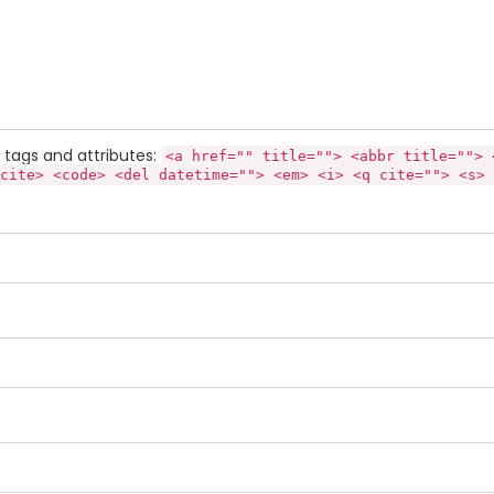
tags and attributes:
<a href="" title=""> <abbr title=""> 
cite> <code> <del datetime=""> <em> <i> <q cite=""> <s> 