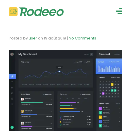
navig
Togg
navig
Posted by
user
on
19 août 2019
|
No Comments