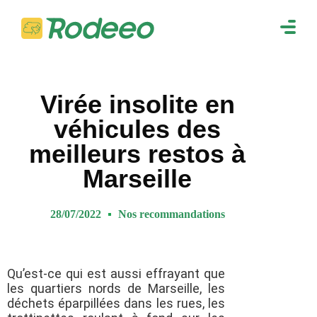
navig
Togg
navig
Virée insolite en
véhicules des
meilleurs restos à
Marseille
28/07/2022
Nos recommandations
Qu’est-ce qui est aussi effrayant que
les quartiers nords de Marseille, les
déchets éparpillées dans les rues, les