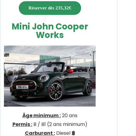
Réserver dès 235,32€
Mini John Cooper
Works
Âge minimum :
20 ans
Permis :
B / B1 (2 ans minimum)
Carburant :
Diesel 🛢