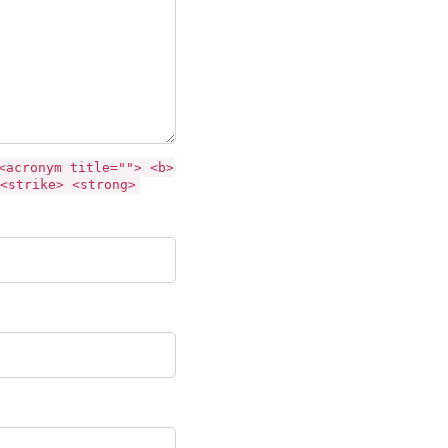
<acronym title=""> <b>
<strike> <strong>