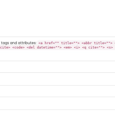
tags and attributes:
<a href="" title=""> <abbr title=""> 
cite> <code> <del datetime=""> <em> <i> <q cite=""> <s> 