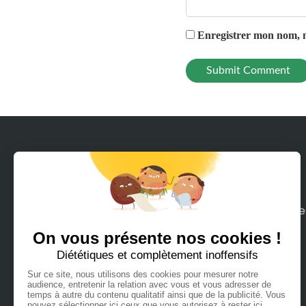
Enregistrer mon nom, m
Avec Rodeeo, louez en quelques clics tous le
moyens de mobilité sur terre ou mer que
vous pouvez imaginer.
Français
Español