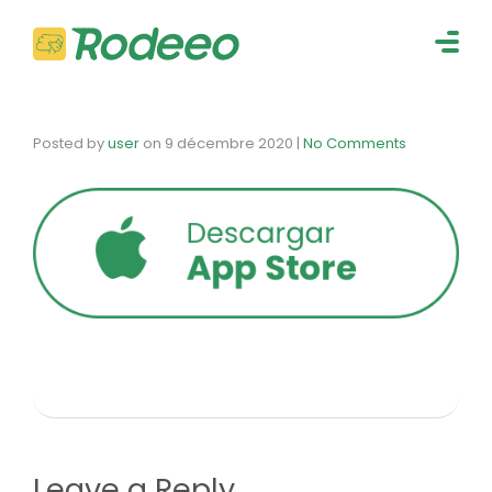
navig
Togg
navig
Posted by
user
on
9 décembre 2020
|
No Comments
Leave a Reply