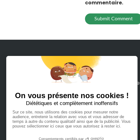
commentaire.
Avec Rodeeo, louez en quelques clics tous le
moyens de mobilité sur terre ou mer que
vous pouvez imaginer.
Français
Español