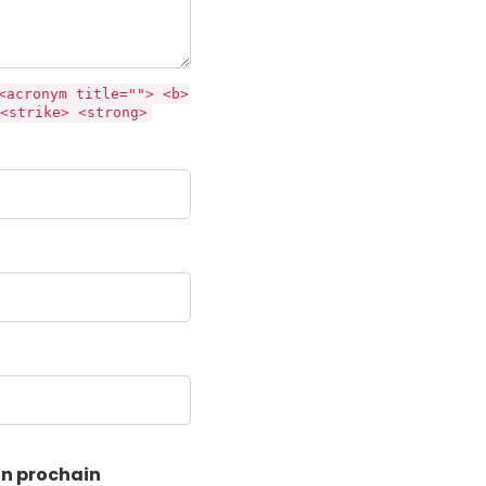
<acronym title=""> <b>
<strike> <strong>
on prochain