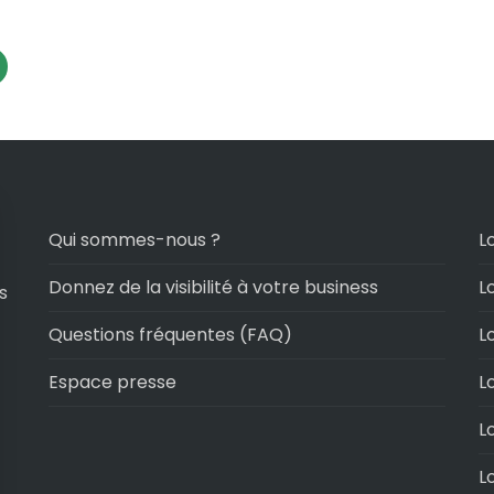
Qui sommes-nous ?
L
Donnez de la visibilité à votre business
L
s
Questions fréquentes (FAQ)
L
Espace presse
L
L
L