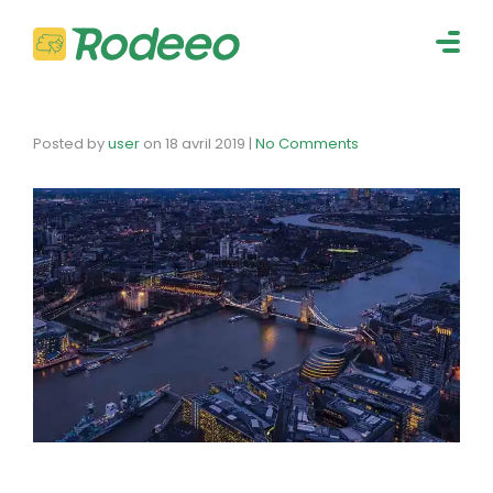
navig
Togg
navig
Posted by
user
on
18 avril 2019
|
No Comments