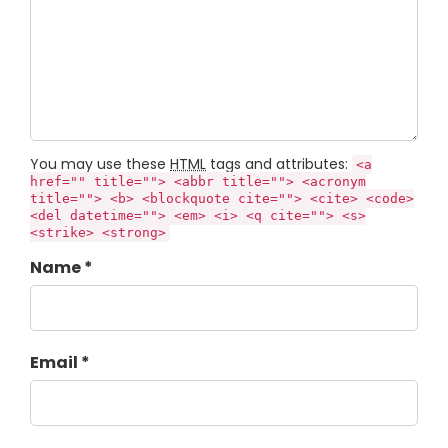
You may use these
HTML
tags and attributes:
<a
href="" title=""> <abbr title=""> <acronym
title=""> <b> <blockquote cite=""> <cite> <code>
<del datetime=""> <em> <i> <q cite=""> <s>
<strike> <strong>
Name *
Email *