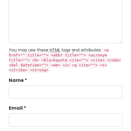
You may use these
HTML
tags and attributes:
<a
href="" title=""> <abbr title=""> <acronym
title=""> <b> <blockquote cite=""> <cite> <code>
<del datetime=""> <em> <i> <q cite=""> <s>
<strike> <strong>
Name *
Email *