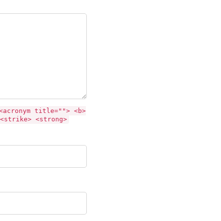
<acronym title=""> <b>
<strike> <strong>