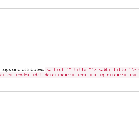
tags and attributes:
<a href="" title=""> <abbr title=""> 
cite> <code> <del datetime=""> <em> <i> <q cite=""> <s> 