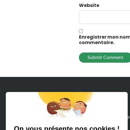
Website
Enregistrer mon nom
commentaire.
Avec Rodeeo, louez en quelques clics tous le
moyens de mobilité sur terre ou mer que
vous pouvez imaginer.