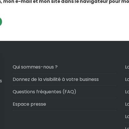
, mon e-mail et mon site dans le navigateur pour m
Qui sommes-nous ?
L
Donnez de la visibilité à votre business
L
s
Questions fréquentes (FAQ)
L
Espace presse
L
L
L