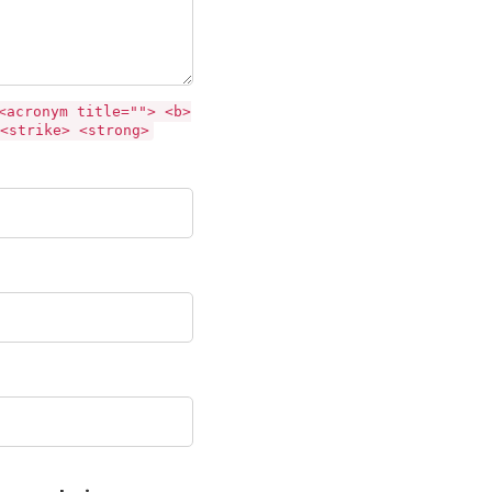
<acronym title=""> <b>
<strike> <strong>