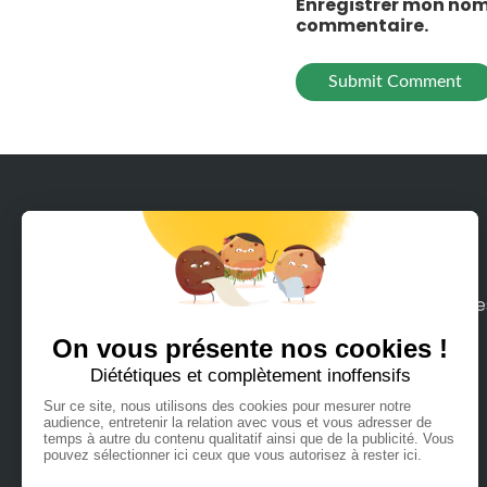
Enregistrer mon nom
commentaire.
Avec Rodeeo, louez en quelques clics tous le
moyens de mobilité sur terre ou mer que
vous pouvez imaginer.
Français
Español