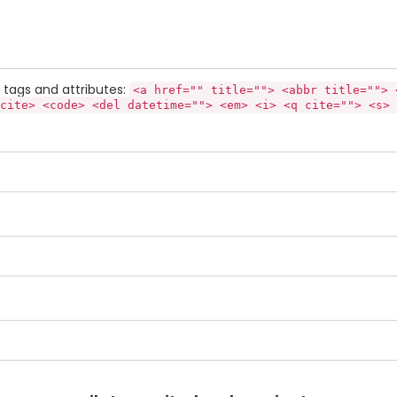
tags and attributes:
<a href="" title=""> <abbr title=""> 
cite> <code> <del datetime=""> <em> <i> <q cite=""> <s> 