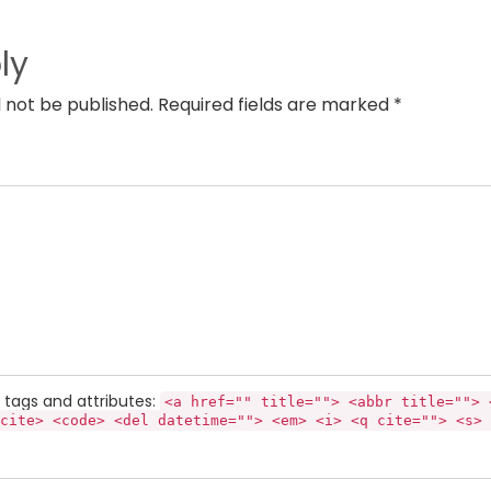
ly
l not be published. Required fields are marked *
tags and attributes:
<a href="" title=""> <abbr title=""> 
cite> <code> <del datetime=""> <em> <i> <q cite=""> <s> 