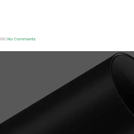
019
|
No Comments