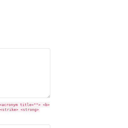
<acronym title=""> <b>
<strike> <strong>