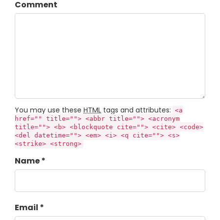
Comment
You may use these
HTML
tags and attributes:
<a
href="" title=""> <abbr title=""> <acronym
title=""> <b> <blockquote cite=""> <cite> <code>
<del datetime=""> <em> <i> <q cite=""> <s>
<strike> <strong>
Name *
Email *