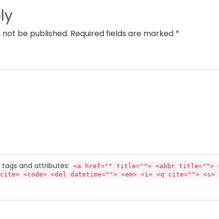
ly
l not be published. Required fields are marked *
tags and attributes:
<a href="" title=""> <abbr title=""> 
cite> <code> <del datetime=""> <em> <i> <q cite=""> <s> 