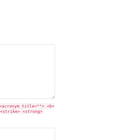
<acronym title=""> <b>
<strike> <strong>