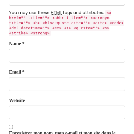
You may use these
HTML
tags and attributes:
<a
href="" title=""> <abbr title=""> <acronym
title=""> <b> <blockquote cite=""> <cite> <code>
<del datetime=""> <em> <i> <q cite=""> <s>
<strike> <strong>
Name *
Email *
Website
Enregistrer mon nom, mon e-mail et mon site dans le