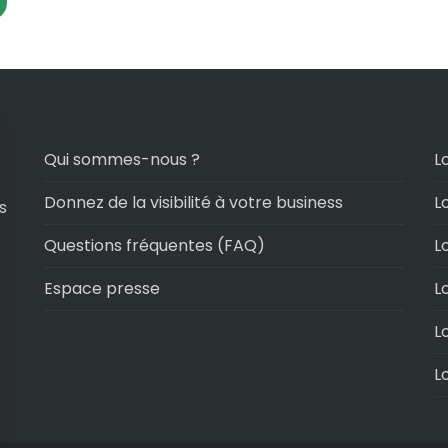
Qui sommes-nous ?
L
Donnez de la visibilité à votre business
L
s
Questions fréquentes (FAQ)
L
Espace presse
L
L
L