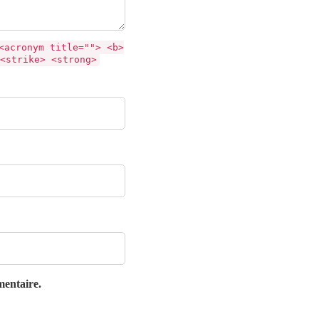
<acronym title=""> <b>
<strike> <strong>
mentaire.