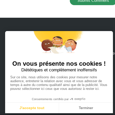
Avec Rodeeo, louez en quelques clics tous le
moyens de mobilité sur terre ou mer que
vous pouvez imaginer.
Français
Español