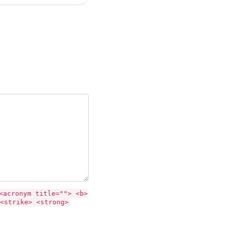
<acronym title=""> <b>
<strike> <strong>