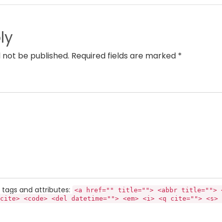
ly
l not be published. Required fields are marked *
tags and attributes:
<a href="" title=""> <abbr title=""> 
cite> <code> <del datetime=""> <em> <i> <q cite=""> <s> 