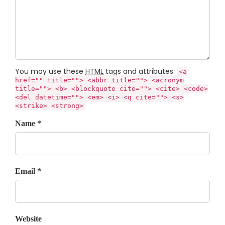
You may use these
HTML
tags and attributes:
<a
href="" title=""> <abbr title=""> <acronym
title=""> <b> <blockquote cite=""> <cite> <code>
<del datetime=""> <em> <i> <q cite=""> <s>
<strike> <strong>
Name *
Email *
Website