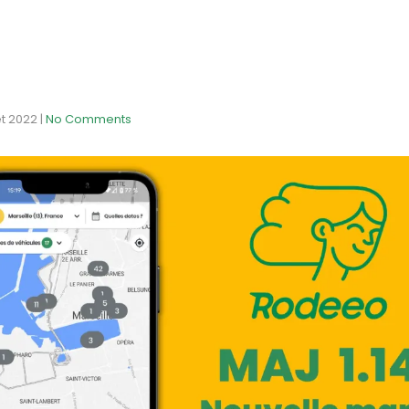
let 2022
|
No Comments