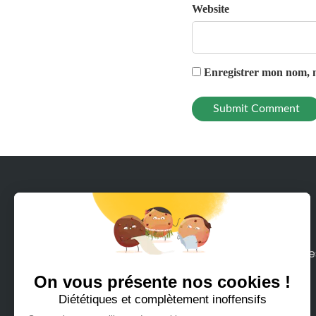
Website
Enregistrer mon nom, m
Avec Rodeeo, louez en quelques clics tous le
moyens de mobilité sur terre ou mer que
vous pouvez imaginer.