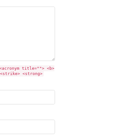
<acronym title=""> <b>
<strike> <strong>