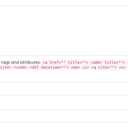
tags and attributes:
<a href="" title=""> <abbr title=""> 
cite> <code> <del datetime=""> <em> <i> <q cite=""> <s> 