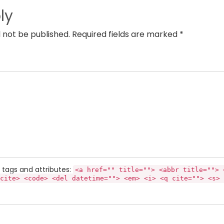
ly
l not be published. Required fields are marked *
tags and attributes:
<a href="" title=""> <abbr title=""> 
cite> <code> <del datetime=""> <em> <i> <q cite=""> <s> 