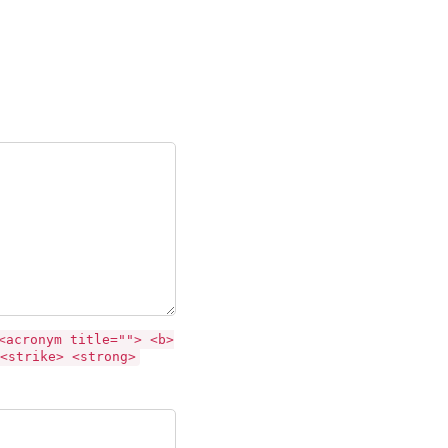
<acronym title=""> <b>
<strike> <strong>