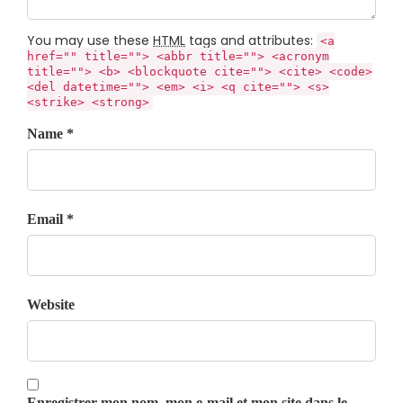
You may use these
HTML
tags and attributes:
<a
href="" title=""> <abbr title=""> <acronym
title=""> <b> <blockquote cite=""> <cite> <code>
<del datetime=""> <em> <i> <q cite=""> <s>
<strike> <strong>
Name *
Email *
Website
Enregistrer mon nom, mon e-mail et mon site dans le