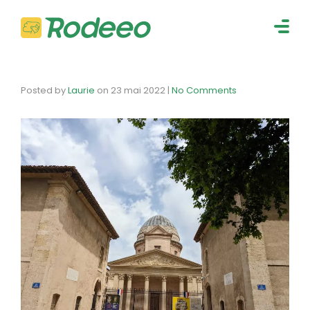
navig
Togg
navig
Posted by
Laurie
on
23 mai 2022
|
No Comments