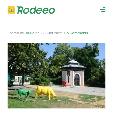
navig
Togg
navig
Posted by
Laurie
on
27 juillet 2022
|
No Comments